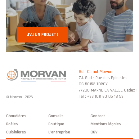
J’AI UN PROJET !
Self Climat Morvan
Z.I. Sud - Rue des Epinettes
CS 50152 TORCY
77208 MARNE LA VALLEE Cedex 1
Tél : +33 (0)1 60 05 18 53
© Morvan - 2026
Chaudières
Conseils
Contact
Poêles
Boutique
Mentions légales
Cuisinières
L’entreprise
CGV