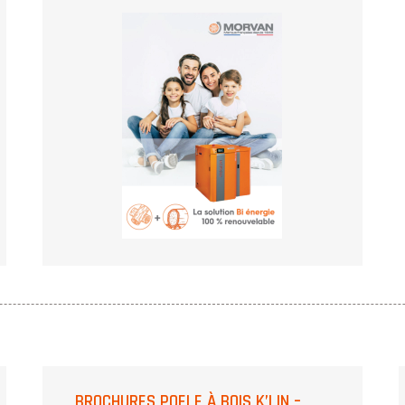
BROCHURES POELE À BOIS K’LIN –