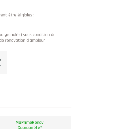
nt être éligibles :
u granulés) sous condition de
 de rénovation d’ampleur
MaPrimeRénov’
Copropriété*