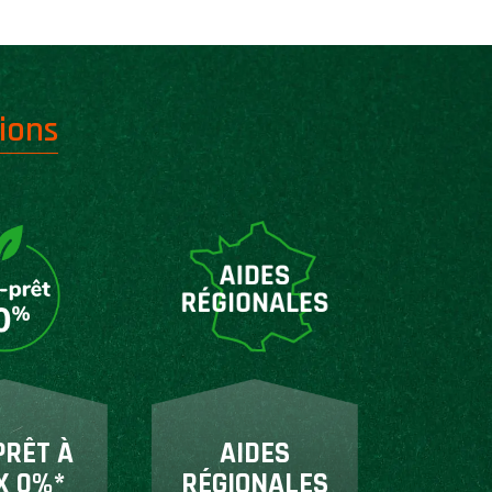
ions
PRÊT À
AIDES
X 0%*
RÉGIONALES