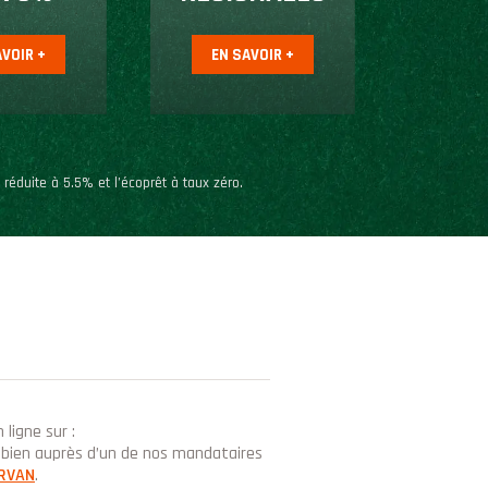
AVOIR +
EN SAVOIR +
réduite à 5.5% et l’écoprêt à taux zéro.
ligne sur :
bien auprès d’un de nos mandataires
ORVAN
.