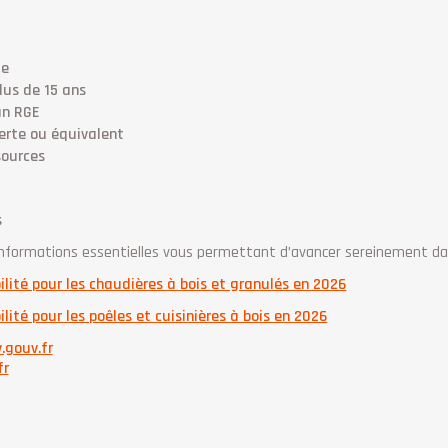
le
lus de 15 ans
an RGE
erte ou équivalent
sources
s
s informations essentielles vous permettant d’avancer sereinement d
ilité pour les chaudières à bois et granulés en 2026
lité pour les poêles et cuisinières à bois en 2026
.gouv.fr
fr