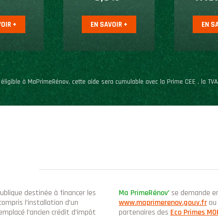
OIR +
EN SAVOIR +
EN S
 éligible à MaPrimeRénov, cette aide sera cumulable avec la Prime CEE , la TVA 
publique destinée à financer les
Ma PrimeRénov’
se demande en 
ompris l’installation d’un
www.maprimerenov.gouv.fr
ou 
emplacé l’ancien crédit d’impôt
partenaires des
Eco Primes M