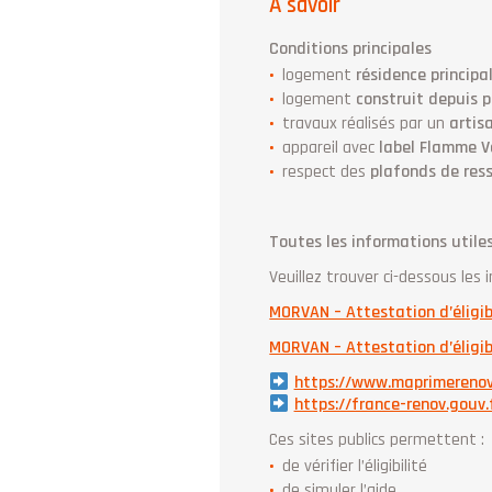
À savoir
Conditions principales
logement
résidence principa
logement
construit depuis p
travaux réalisés par un
artis
appareil avec
label Flamme V
respect des
plafonds de res
Toutes les informations utile
Veuillez trouver ci-dessous le
MORVAN – Attestation d’éligib
MORVAN – Attestation d’éligibi
https://www.maprimerenov
https://france-renov.gouv.
Ces sites publics permettent :
de vérifier l’éligibilité
de simuler l’aide