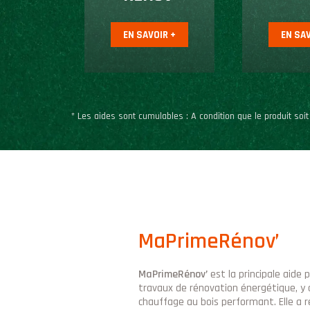
EN SAVOIR +
EN SAV
* Les aides sont cumulables : A condition que le produit soit
MaPrimeRénov’
MaPrimeRénov’
est la principale aide 
travaux de rénovation énergétique, y c
chauffage au bois performant. Elle a r