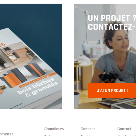
UN PROJET 
CONTACTEZ-
J’AI UN PROJET !
Chaudières
Conseils
Contact
Epinettes