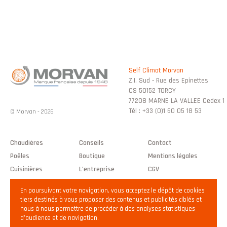
Self Climat Morvan
Z.I. Sud - Rue des Epinettes
CS 50152 TORCY
77208 MARNE LA VALLEE Cedex 1
Tél : +33 (0)1 60 05 18 53
© Morvan - 2026
Chaudières
Conseils
Contact
Poêles
Boutique
Mentions légales
Cuisinières
L’entreprise
CGV
Plan du site
En poursuivant votre navigation, vous acceptez le dépôt de cookies
tiers destinés à vous proposer des contenus et publicités ciblés et
nous à nous permettre de procéder à des analyses statistiques
Accès pro
d’audience et de navigation.